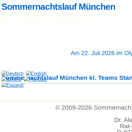
Sommernachtslauf München
CITY2RUN
Home
Teilnehmerinfo
Anm
Ergebnisse
Fotos
Streckenlänge 5 und
Startzeit 19 Uhr 30
Am 22. Juli 2026 im O
Sommernachtslauf München kl. Teams Stan
© 2009-2026 Sommernachts
Dr. Al
Rat-