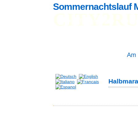
Sommernachtslauf 
CITY2R
Home
Teilnehmerinfo
Anmel
St
St
Am 
Halbmara