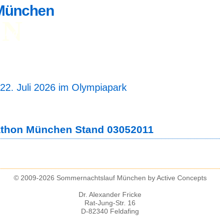
München
UN
dung
Teilnehmerliste
Ergebnisse
Fotos
reckenlänge 5 und 10 km
artzeit 19 Uhr 30
22. Juli 2026 im Olympiapark
thon München Stand 03052011
© 2009-2026 Sommernachtslauf München by Active Concepts
Dr. Alexander Fricke
Rat-Jung-Str. 16
D-82340 Feldafing