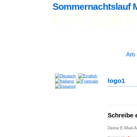
Sommernachtslauf 
CITY2R
Home
Teilnehmerinfo
Anmel
St
St
Am 
logo1
Schreibe
Deine E-Mail-Ad