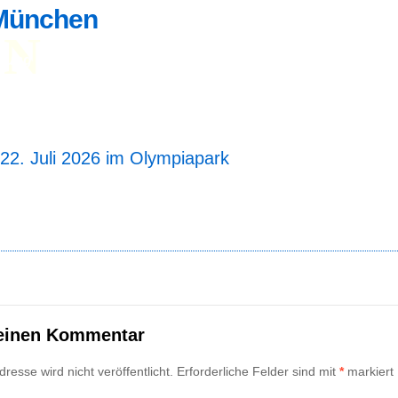
München
UN
dung
Teilnehmerliste
Ergebnisse
Fotos
reckenlänge 5 und 10 km
artzeit 19 Uhr 30
22. Juli 2026 im Olympiapark
 einen Kommentar
resse wird nicht veröffentlicht.
Erforderliche Felder sind mit
*
markiert