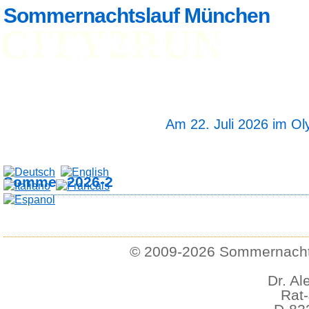
Sommernachtslauf München
CITY2RUN
Home
Teilnehmerinfo
Anm
Ergebnisse
Fotos
Streckenlänge 5 und
Startzeit 19 Uhr 30
Am 22. Juli 2026 im O
Sommer-2026-2
© 2009-2026 Sommernachts
Dr. Al
Rat-