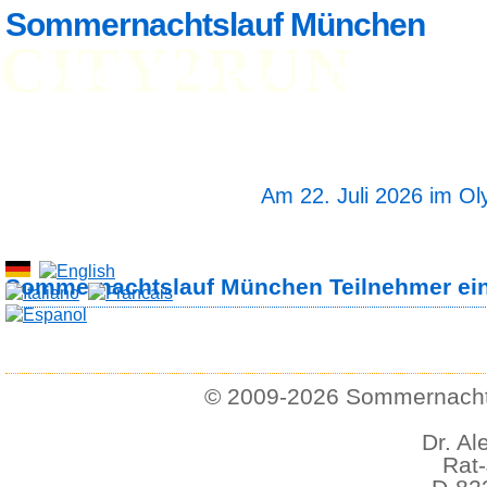
Sommernachtslauf München
CITY2RUN
Home
Teilnehmerinfo
Anm
Ergebnisse
Fotos
Streckenlänge 5 und
Startzeit 19 Uhr 30
Am 22. Juli 2026 im O
Sommernachtslauf München Teilnehmer ein
© 2009-2026 Sommernachts
Dr. Al
Rat-