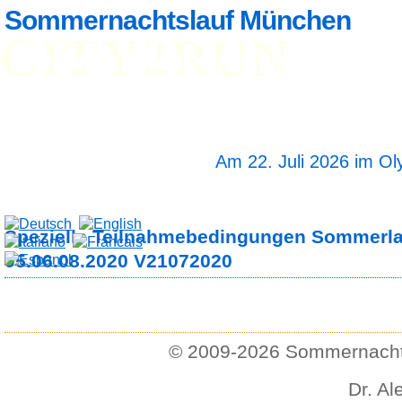
Sommernachtslauf München
CITY2RUN
Home
Teilnehmerinfo
Anm
Ergebnisse
Fotos
Streckenlänge 5 und
Startzeit 19 Uhr 30
Am 22. Juli 2026 im O
Spezielle Teilnahmebedingungen Sommerl
05.06.08.2020 V21072020
© 2009-2026 Sommernachts
Dr. Al