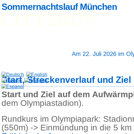
Sommernachtslauf München
CITY2RUN
Home
Teilnehmerinfo
Anm
Ergebnisse
Fotos
Streckenlänge 5 und
Startzeit 19 Uhr 30
Am 22. Juli 2026 im O
Start, Streckenverlauf und Ziel
Start und Ziel auf dem Aufwärmp
dem Olympiastadion).
Rundkurs im Olympiapark: Stadion
(550m) -> Einmündung in die 5 km