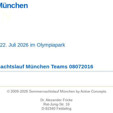
München
UN
dung
Teilnehmerliste
Ergebnisse
Fotos
reckenlänge 5 und 10 km
artzeit 19 Uhr 30
22. Juli 2026 im Olympiapark
chtslauf München Teams 08072016
© 2009-2026 Sommernachtslauf München by Active Concepts
Dr. Alexander Fricke
Rat-Jung-Str. 16
D-82340 Feldafing