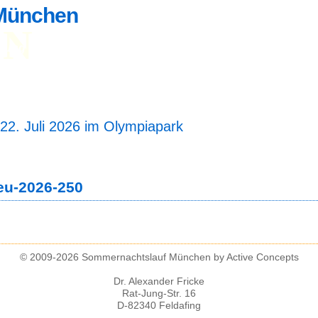
München
UN
dung
Teilnehmerliste
Ergebnisse
Fotos
reckenlänge 5 und 10 km
artzeit 19 Uhr 30
22. Juli 2026 im Olympiapark
eu-2026-250
© 2009-2026 Sommernachtslauf München by Active Concepts
Dr. Alexander Fricke
Rat-Jung-Str. 16
D-82340 Feldafing