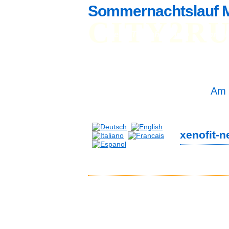
Sommernachtslauf 
CITY2R
Home
Teilnehmerinfo
Anmel
St
St
Am 
xenofit-n